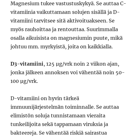
Magnesium tukee vastustuskykyä. Se auttaa C-
vitamiinia vaikuttamaan solujen sisällä ja D-
vitamiini tarvitsee sitä aktivoituakseen. Se
myös rauhoittaa ja rentouttaa. Suurimmalla
osalla aikuisista on magnesiumin puute, mikä
johtuu mm. myrkyistä, joita on kaikkialla.
D3-vitamiini
, 125 µg/vrk noin 2 viikon ajan,
jonka jälkeen annoksen voi vähentää noin 50-
100 µg/vrk.
D-vitamiini on hyvin tärkeä
immuunijärjestelmän toiminnalle. Se auttaa
elimistön soluja tunnistamaan vieraita
tunkeilijoita sekä tappamaan viruksia ja
bakteereja. Se vähentää riskiä sairastua