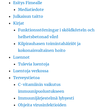
Esitys Fimealle
Mediatiedote
Julkaisun taitto
Kirjat
Funktionsstörningar i sköldkörteln och
helhetsbetonad vård
Kilpirauhasen toimintahäiriöt ja
kokonaisvaltainen hoito
Luennot
Tulevia luentoja
Luentoja verkossa
Terveystietoa
C-vitamiinin vaikutus
immuunipuolustukseen
Immuunijärjestelmä lyhyesti
Ohjeita virusinfektioiden