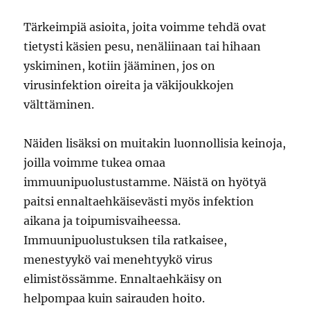
Tärkeimpiä asioita, joita voimme tehdä ovat
tietysti käsien pesu, nenäliinaan tai hihaan
yskiminen, kotiin jääminen, jos on
virusinfektion oireita ja väkijoukkojen
välttäminen.
Näiden lisäksi on muitakin luonnollisia keinoja,
joilla voimme tukea omaa
immuunipuolustustamme. Näistä on hyötyä
paitsi ennaltaehkäisevästi myös infektion
aikana ja toipumisvaiheessa.
Immuunipuolustuksen tila ratkaisee,
menestyykö vai menehtyykö virus
elimistössämme. Ennaltaehkäisy on
helpompaa kuin sairauden hoito.