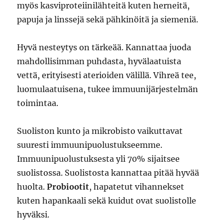
myös kasviproteiinilähteitä kuten herneitä,
papuja ja linssejä sekä pähkinöitä ja siemeniä.
Hyvä nesteytys on tärkeää. Kannattaa juoda
mahdollisimman puhdasta, hyvälaatuista
vettä, erityisesti aterioiden välillä. Vihreä tee,
luomulaatuisena, tukee immuunijärjestelmän
toimintaa.
Suoliston kunto ja mikrobisto vaikuttavat
suuresti immuunipuolustukseemme.
Immuunipuolustuksesta yli 70% sijaitsee
suolistossa. Suolistosta kannattaa pitää hyvää
huolta.
Probiootit
, hapatetut vihannekset
kuten hapankaali sekä kuidut ovat suolistolle
hyväksi.