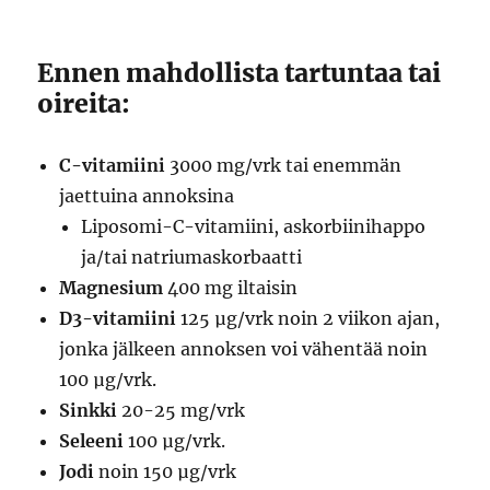
Ennen mahdollista tartuntaa tai
oireita:
C-vitamiini
3000 mg/vrk tai enemmän
jaettuina annoksina
Liposomi-C-vitamiini, askorbiinihappo
ja/tai natriumaskorbaatti
Magnesium
400 mg iltaisin
D3-vitamiini
125 µg/vrk noin 2 viikon ajan,
jonka jälkeen annoksen voi vähentää noin
100 µg/vrk.
Sinkki
20-25 mg/vrk
Seleeni
100 µg/vrk.
Jodi
noin 150 µg/vrk