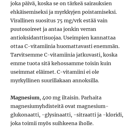
joka päivä, koska se on tärkeä sairauksien
ehkäisemiseksi ja myrkkyjen poistamiseksi.
Virallinen suositus 75 mg/vrk estää vain
puutosoireet ja antaa jonkin verran
antioksidanttisuojaa. Useimpien kannattaa
ottaa C-vitamiinia huomattavasti enemmän.
Tarvitsemme C-vitamiinia jatkuvasti, koska
emme tuota sitä kehossamme toisin kuin
useimmat eläimet. C-vitamiini ei ole
myrkyllinen suurillakaan annoksilla.
Magnesium
, 400 mg iltaisin. Parhaita
magnesiumyhdisteitä ovat magnesium-
glukonaatti, -glysinaatti, -sitraatti ja -kloridi,
joka toimii myös suihkeena iholle.