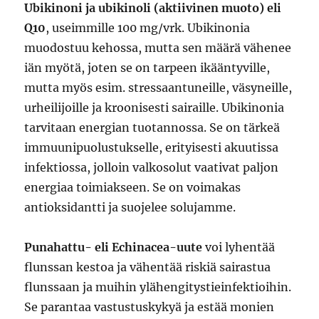
Ubikinoni ja ubikinoli (aktiivinen muoto) eli
Q10
, useimmille 100 mg/vrk. Ubikinonia
muodostuu kehossa, mutta sen määrä vähenee
iän myötä, joten se on tarpeen ikääntyville,
mutta myös esim. stressaantuneille, väsyneille,
urheilijoille ja kroonisesti sairaille. Ubikinonia
tarvitaan energian tuotannossa. Se on tärkeä
immuunipuolustukselle, erityisesti akuutissa
infektiossa, jolloin valkosolut vaativat paljon
energiaa toimiakseen. Se on voimakas
antioksidantti ja suojelee solujamme.
Punahattu- eli Echinacea-uute
voi lyhentää
flunssan kestoa ja vähentää riskiä sairastua
flunssaan ja muihin ylähengitystieinfektioihin.
Se parantaa vastustuskykyä ja estää monien