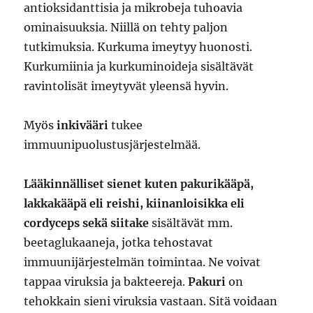
antioksidanttisia ja mikrobeja tuhoavia
ominaisuuksia. Niillä on tehty paljon
tutkimuksia. Kurkuma imeytyy huonosti.
Kurkumiinia ja kurkuminoideja sisältävät
ravintolisät imeytyvät yleensä hyvin.
Myös
inkivääri
tukee
immuunipuolustusjärjestelmää.
Lääkinnälliset sienet kuten pakurikääpä,
lakkakääpä eli reishi, kiinanloisikka eli
cordyceps sekä siitake
sisältävät mm.
beetaglukaaneja, jotka tehostavat
immuunijärjestelmän toimintaa. Ne voivat
tappaa viruksia ja bakteereja.
Pakuri
on
tehokkain sieni viruksia vastaan. Sitä voidaan