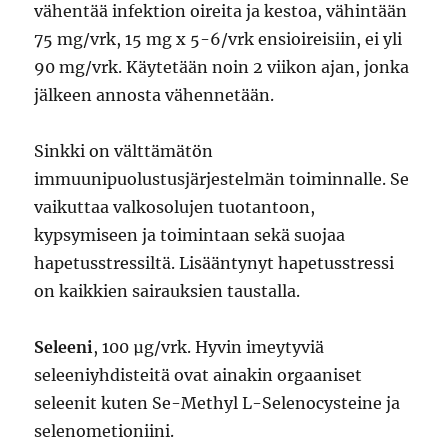
vähentää infektion oireita ja kestoa, vähintään
75 mg/vrk, 15 mg x 5-6/vrk ensioireisiin, ei yli
90 mg/vrk. Käytetään noin 2 viikon ajan, jonka
jälkeen annosta vähennetään.
Sinkki on välttämätön
immuunipuolustusjärjestelmän toiminnalle. Se
vaikuttaa valkosolujen tuotantoon,
kypsymiseen ja toimintaan sekä suojaa
hapetusstressiltä. Lisääntynyt hapetusstressi
on kaikkien sairauksien taustalla.
Seleeni
, 100 µg/vrk. Hyvin imeytyviä
seleeniyhdisteitä ovat ainakin orgaaniset
seleenit kuten Se-Methyl L-Selenocysteine ja
selenometioniini.