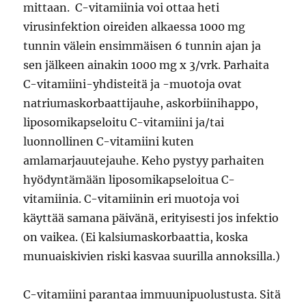
mittaan. C-vitamiinia voi ottaa heti
virusinfektion oireiden alkaessa 1000 mg
tunnin välein ensimmäisen 6 tunnin ajan ja
sen jälkeen ainakin 1000 mg x 3/vrk. Parhaita
C-vitamiini-yhdisteitä ja -muotoja ovat
natriumaskorbaattijauhe, askorbiinihappo,
liposomikapseloitu C-vitamiini ja/tai
luonnollinen C-vitamiini kuten
amlamarjauutejauhe. Keho pystyy parhaiten
hyödyntämään liposomikapseloitua C-
vitamiinia. C-vitamiinin eri muotoja voi
käyttää samana päivänä, erityisesti jos infektio
on vaikea. (Ei kalsiumaskorbaattia, koska
munuaiskivien riski kasvaa suurilla annoksilla.)
C-vitamiini parantaa immuunipuolustusta. Sitä