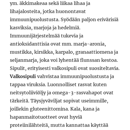
ym. äkkimakeaa sekä liikaa lihaa ja
lihajalosteita, jotka huonontavat
immuunipuolustusta. Syödään paljon erivärisiä
kasviksia, marjoja ja hedelmiä.
Immuunijärjestelmää tukevia ja
antioksidanttisia ovat mm. marja-aronia,
mustikka, kirsikka, karpalo, granaattiomena ja
seljanmarja, joka voi lyhentää flunssan kestoa.
Sipulit, erityisesti valkosipuli ovat suositeltavia.
Valkosipuli
vahvistaa immuunipuolustusta ja
tappaa viruksia. Luonnolliset rasvat kuten
neitsytoliiviöljy ja omega-3-rasvahapot ovat
tärkeitä. Täysjyväviljat sopivat useimmille,
joillekin gluteenittomina. Kala, kana ja
hapanmaitotuotteet ovat hyviä
proteiinilähteitä, mutta kannattaa käyttää