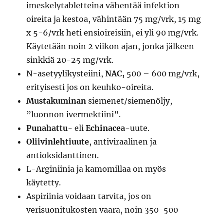
imeskelytabletteina vähentää infektion
oireita ja kestoa, vähintään 75 mg/vrk, 15 mg
x 5-6/vrk heti ensioireisiin, ei yli 90 mg/vrk.
Käytetään noin 2 viikon ajan, jonka jälkeen
sinkkiä 20-25 mg/vrk.
N-asetyylikysteiini,
NAC,
500 – 600 mg/vrk,
erityisesti jos on keuhko-oireita.
Mustakuminan
siemenet/siemenöljy,
”luonnon ivermektiini”.
Punahattu-
eli
Echinacea
-uute.
Oliivinlehtiuute
, antiviraalinen ja
antioksidanttinen.
L-Arginiinia ja kamomillaa on myös
käytetty.
Aspiriinia voidaan tarvita, jos on
verisuonitukosten vaara, noin 350-500