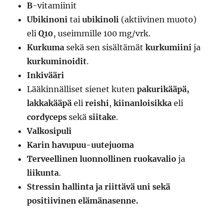
B
-vitamiinit
Ubikinoni
tai
ubikinoli
(aktiivinen muoto)
eli
Q10
, useimmille 100 mg/vrk.
Kurkuma
sekä sen sisältämät
kurkumiini
ja
kurkuminoidit
.
Inkivääri
Lääkinnälliset sienet kuten
pakurikääpä,
lakkakääpä
eli
reishi
,
kiinanloisikka
eli
cordyceps
sekä
siitake
.
Valkosipuli
Karin havupuu-uutejuoma
T
erveellinen luonnollinen ruokavalio
ja
liikunta
.
Stressin hallinta ja riittävä uni sekä
positiivinen elämänasenne.